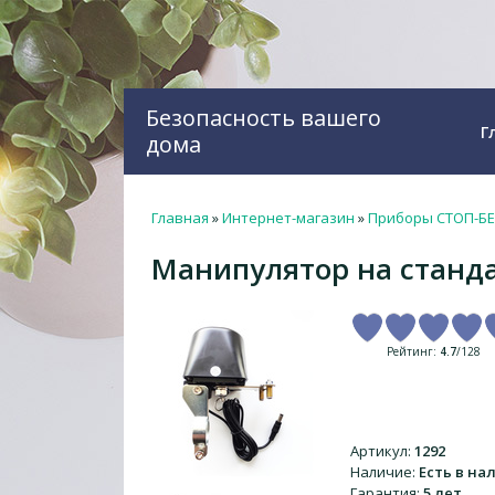
Безопасность вашего
Г
дома
Главная
»
Интернет-магазин
»
Приборы СТОП-Б
Манипулятор на станд
Рейтинг
:
4.7
/
128
Артикул
:
1292
Наличие
:
Есть в на
Гарантия
:
5 лет