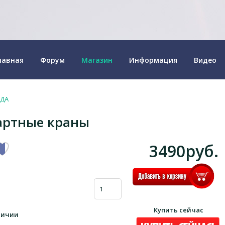
лавная
Форум
Магазин
Информация
Видео
ЕДА
артные краны
3490руб.
Купить сейчас
личии